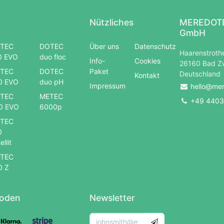
Nützliches
MEREDOTE
GmbH
TEC
DOTEC
Über uns
Datenschutz
Haarenstrothe
0 EVO
duo floc
Info-
Cookies
26160 Bad Z
TEC
DOTEC
Paket
Deutschland
Kontakt
0 EVO
duo pH
Impressum
hello@me
TEC
METEC
+49 4403
0 EVO
6000p
TEC
0
ellit
TEC
0 Z
oden
Newsletter