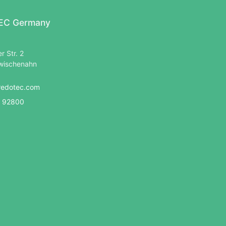
C Germany
r Str. 2
wischenahn
redotec.com
 92800