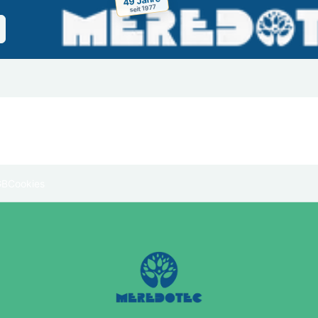
seit 1977
Jobs
DOTEC Evo
Landingpage
Kontakt
GB
Cookies