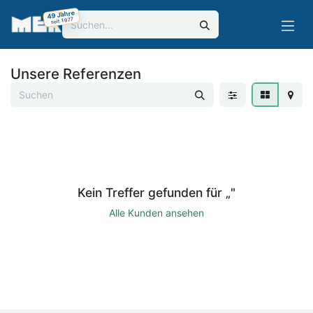
Zum Inhalt springen
49 Jahre
seit 1977
Unsere Referenzen
Kein Treffer gefunden für „
"
Alle Kunden ansehen