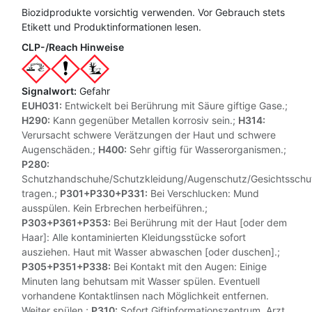
Biozidprodukte vorsichtig verwenden. Vor Gebrauch stets
Etikett und Produktinformationen lesen.
CLP-/Reach Hinweise
Signalwort:
Gefahr
EUH031:
Entwickelt bei Berührung mit Säure giftige Gase.;
H290:
Kann gegenüber Metallen korrosiv sein.;
H314:
Verursacht schwere Verätzungen der Haut und schwere
Augenschäden.;
H400:
Sehr giftig für Wasserorganismen.;
P280:
Schutzhandschuhe/Schutzkleidung/Augenschutz/Gesichtsschu
tragen.;
P301+P330+P331:
Bei Verschlucken: Mund
ausspülen. Kein Erbrechen herbeiführen.;
P303+P361+P353:
Bei Berührung mit der Haut [oder dem
Haar]: Alle kontaminierten Kleidungsstücke sofort
ausziehen. Haut mit Wasser abwaschen [oder duschen].;
P305+P351+P338:
Bei Kontakt mit den Augen: Einige
Minuten lang behutsam mit Wasser spülen. Eventuell
vorhandene Kontaktlinsen nach Möglichkeit entfernen.
Weiter spülen.;
P310:
Sofort Giftinformationszentrum, Arzt