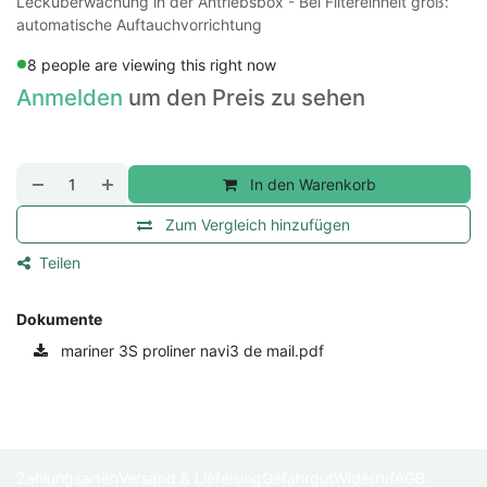
Lecküberwachung in der Antriebsbox - Bei Filtereinheit groß:
automatische Auftauchvorrichtung
8 people are viewing this right now
Anmelden
um den Preis zu sehen
In den Warenkorb
Zum Vergleich hinzufügen
Teilen
Dokumente
mariner 3S proliner navi3 de mail.pdf
Zahlungsarten
Versand & Lieferung
Gefahrgut
Widerruf
AGB