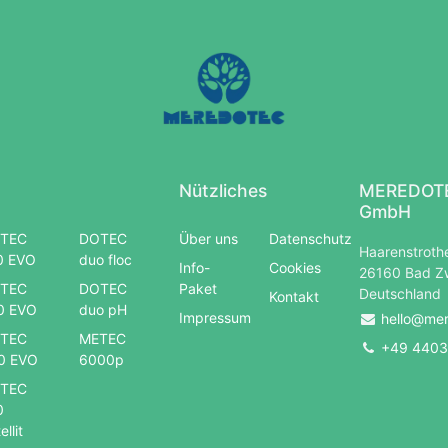
Nützliches
MEREDOTE
GmbH
TEC
DOTEC
Über uns
Datenschutz
Haarenstrothe
0 EVO
duo floc
Info-
Cookies
26160 Bad Z
TEC
DOTEC
Paket
Deutschland
Kontakt
0 EVO
duo pH
Impressum
hello@me
TEC
METEC
+49 4403
0 EVO
6000p
TEC
0
ellit