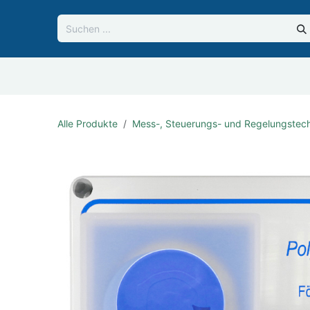
Zum Inhalt springen
formationen
Portfolio
Über uns
Referenzen
Alle Produkte
Mess-, Steuerungs- und Regelungstec