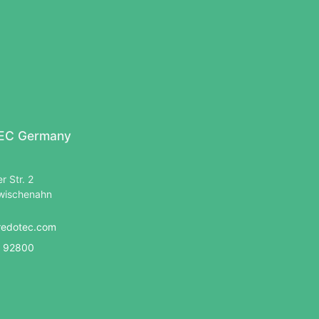
C Germany
r Str. 2
wischenahn
redotec.com
 92800