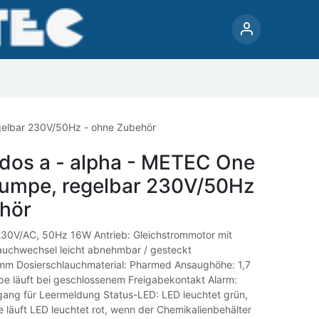
Dosiertechnik
Mess-, Steuerungs- und Regelungstechnik
gelbar 230V/50Hz - ohne Zubehör
dos a - alpha - METEC One
umpe, regelbar 230V/50Hz
hör
30V/AC, 50Hz 16W Antrieb: Gleichstrommotor mit
auchwechsel leicht abnehmbar / gesteckt
mm Dosierschlauchmaterial: Pharmed Ansaughöhe: 1,7
e läuft bei geschlossenem Freigabekontakt Alarm:
sgang für Leermeldung Status-LED: LED leuchtet grün,
läuft LED leuchtet rot, wenn der Chemikalienbehälter