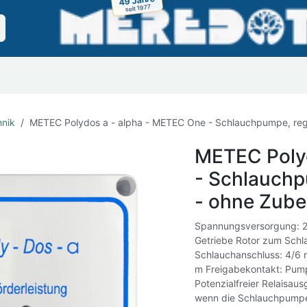
seit 1977
Jobs
DOTEC Evo
Landingpage
Kontakt
hnik
METEC Polydos a - alpha - METEC One - Schlauchpumpe, re
METEC Poly
- Schlauchp
- ohne Zube
Spannungsversorgung: 2
Getriebe Rotor zum Schl
Schlauchanschluss: 4/6 
m Freigabekontakt: Pump
Potenzialfreier Relaisau
wenn die Schlauchpumpe 