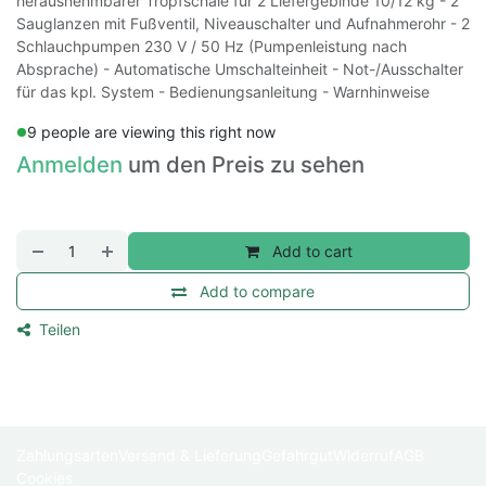
herausnehmbarer Tropfschale für 2 Liefergebinde 10/12 kg - 2
Sauglanzen mit Fußventil, Niveauschalter und Aufnahmerohr - 2
Schlauchpumpen 230 V / 50 Hz (Pumpenleistung nach
Absprache) - Automatische Umschalteinheit - Not-/Ausschalter
für das kpl. System - Bedienungsanleitung - Warnhinweise
9 people are viewing this right now
Anmelden
um den Preis zu sehen
Add to cart
Add to compare
Teilen
Zahlungsarten
Versand & Lieferung
Gefahrgut
Widerruf
AGB
Cookies