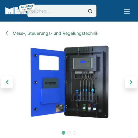
Skip to Content
49 Jahre
seit 1977
Mess-, Steuerungs- und Regelungstechnik